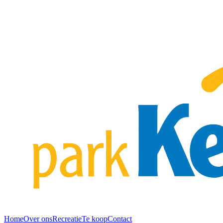
Home
Over ons
Recreatie
Te koop
Contact