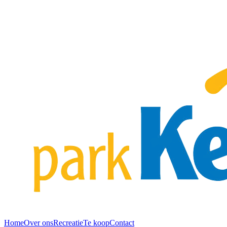
Home
Over ons
Recreatie
Te koop
Contact