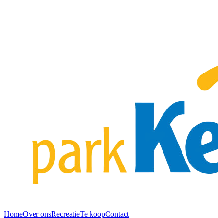
Home
Over ons
Recreatie
Te koop
Contact