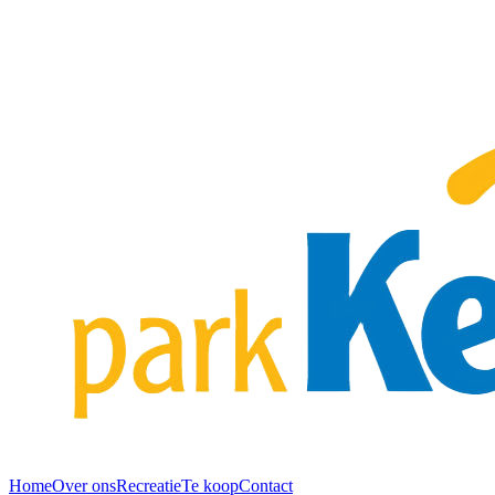
Home
Over ons
Recreatie
Te koop
Contact