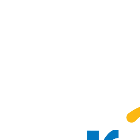
Geniet van de Belgische kust op camping Kerlinga.
Met meer dan 60 jaar ervaring verwelkomen we u en uw gezin op
onze camping in Bredene op slechts 300m van de zee.
Contacteer ons
Vraag informatie