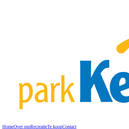
Home
Over ons
Recreatie
Te koop
Contact